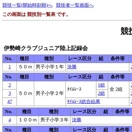
競技一覧(開始時刻順)へ
競技者一覧画面へ
この画面は 競技別一覧表 です。
競
伊勢崎クラブジュニア陸上記録会
No.
種目
種別
レース区分
組
条件等
1
５０ｍ
男子小学１年
決勝
No.
種目
種別
レース区分
組
条件等
2
1組
ﾀｲﾑﾚｰｽ
全 2組
3
５０ｍ
男子小学２年
2組
47
ﾀｲﾑﾚｰｽ総合結果
No.
種目
種別
レース区分
組
条件等
4
１００ｍ
男子小学３年
決勝
No.
種目
種別
レース区分
組
条件等