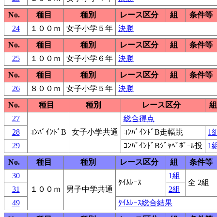
No.
種目
種別
レース区分
組
条件等
24
１００ｍ
女子小学５年
決勝
No.
種目
種別
レース区分
組
条件等
25
１００ｍ
女子小学６年
決勝
No.
種目
種別
レース区分
組
条件等
26
８００ｍ
女子小学５年
決勝
No.
種目
種別
レース区分
組
27
総合得点
28
ｺﾝﾊﾞｲﾝﾄﾞB
女子小学共通
ｺﾝﾊﾞｲﾝﾄﾞB走幅跳
1
29
ｺﾝﾊﾞｲﾝﾄﾞBｼﾞｬﾍﾞﾎﾞｰﾙ投
1
No.
種目
種別
レース区分
組
条件等
30
1組
ﾀｲﾑﾚｰｽ
全 2組
31
１００ｍ
男子中学共通
2組
49
ﾀｲﾑﾚｰｽ総合結果