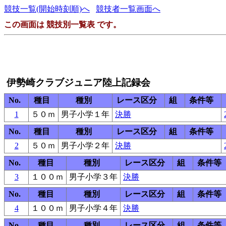
競技一覧(開始時刻順)へ
競技者一覧画面へ
この画面は 競技別一覧表 です。
伊勢崎クラブジュニア陸上記録会
No.
種目
種別
レース区分
組
条件等
1
５０ｍ
男子小学１年
決勝
No.
種目
種別
レース区分
組
条件等
2
５０ｍ
男子小学２年
決勝
No.
種目
種別
レース区分
組
条件等
3
１００ｍ
男子小学３年
決勝
No.
種目
種別
レース区分
組
条件等
4
１００ｍ
男子小学４年
決勝
No.
種目
種別
レース区分
組
条件等