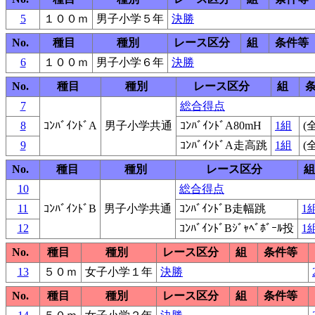
5
１００ｍ
男子小学５年
決勝
No.
種目
種別
レース区分
組
条件等
6
１００ｍ
男子小学６年
決勝
No.
種目
種別
レース区分
組
7
総合得点
8
ｺﾝﾊﾞｲﾝﾄﾞA
男子小学共通
ｺﾝﾊﾞｲﾝﾄﾞA80mH
1組
(
9
ｺﾝﾊﾞｲﾝﾄﾞA走高跳
1組
(
No.
種目
種別
レース区分
組
10
総合得点
11
ｺﾝﾊﾞｲﾝﾄﾞB
男子小学共通
ｺﾝﾊﾞｲﾝﾄﾞB走幅跳
1
12
ｺﾝﾊﾞｲﾝﾄﾞBｼﾞｬﾍﾞﾎﾞｰﾙ投
1
No.
種目
種別
レース区分
組
条件等
13
５０ｍ
女子小学１年
決勝
No.
種目
種別
レース区分
組
条件等