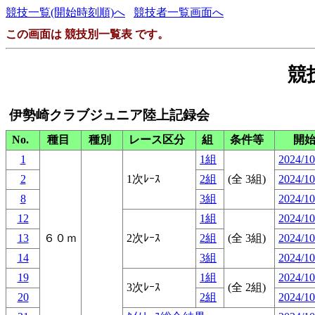
競技一覧(開始時刻順)へ
競技者一覧画面へ
この画面は 競技別一覧表 です。
競
伊勢崎クラブジュニア陸上記録会
No.
種目
種別
レース区分
組
条件等
開
1
1組
2024/10
2
1次ﾚｰｽ
2組
(全 3組)
2024/10
8
3組
2024/10
12
1組
2024/10
13
６０ｍ
2次ﾚｰｽ
2組
(全 3組)
2024/10
14
3組
2024/10
19
1組
2024/10
3次ﾚｰｽ
(全 2組)
20
2組
2024/10