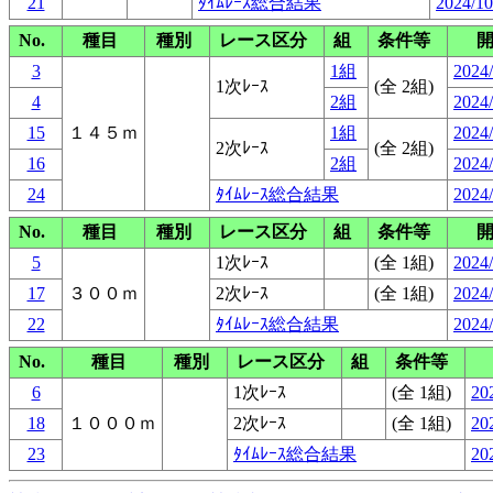
21
ﾀｲﾑﾚｰｽ総合結果
2024/10
No.
種目
種別
レース区分
組
条件等
3
1組
2024/
1次ﾚｰｽ
(全 2組)
4
2組
2024/
15
１４５ｍ
1組
2024/
2次ﾚｰｽ
(全 2組)
16
2組
2024/
24
ﾀｲﾑﾚｰｽ総合結果
2024/
No.
種目
種別
レース区分
組
条件等
5
1次ﾚｰｽ
(全 1組)
2024/
17
３００ｍ
2次ﾚｰｽ
(全 1組)
2024/
22
ﾀｲﾑﾚｰｽ総合結果
2024/
No.
種目
種別
レース区分
組
条件等
6
1次ﾚｰｽ
(全 1組)
20
18
１０００ｍ
2次ﾚｰｽ
(全 1組)
20
23
ﾀｲﾑﾚｰｽ総合結果
20