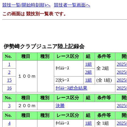
競技一覧(開始時刻順)へ
競技者一覧画面へ
この画面は 競技別一覧表 です。
伊勢崎クラブジュニア陸上記録会
No.
種目
種別
レース区分
組
条件等
開
1
1組
2025/
ﾀｲﾑﾚｰｽ
全 2組
2
2組
2025/
１００ｍ
15
2次ﾚｰｽ
1組
(全 1組)
2025/
16
ﾀｲﾑﾚｰｽ総合結果
2025/
No.
種目
種別
レース区分
組
条件等
開
3
２００ｍ
決勝
2025/
No.
種目
種別
レース区分
組
条件等
開
4
ﾀｲﾑﾚｰｽ
1組
全 1組
2025/