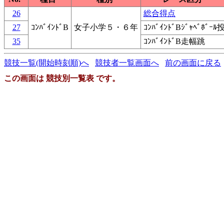
26
総合得点
27
ｺﾝﾊﾞｲﾝﾄﾞB
女子小学５・６年
ｺﾝﾊﾞｲﾝﾄﾞBｼﾞｬﾍﾞﾎﾞｰﾙ
35
ｺﾝﾊﾞｲﾝﾄﾞB走幅跳
競技一覧(開始時刻順)へ
競技者一覧画面へ
前の画面に戻る
この画面は 競技別一覧表 です。