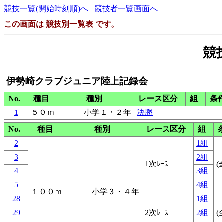
競技一覧(開始時刻順)へ
競技者一覧画面へ
この画面は 競技別一覧表 です。
競
伊勢崎クラブジュニア陸上記録会
No.
種目
種別
レース区分
組
条
1
５０ｍ
小学１・２年
決勝
No.
種目
種別
レース区分
組
2
1組
3
2組
1次ﾚｰｽ
(
4
3組
5
4組
１００ｍ
小学３・４年
28
1組
29
2次ﾚｰｽ
2組
(