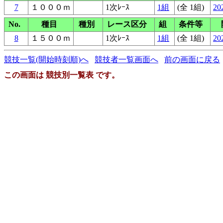
7
１０００ｍ
1次ﾚｰｽ
1組
(全 1組)
20
No.
種目
種別
レース区分
組
条件等
8
１５００ｍ
1次ﾚｰｽ
1組
(全 1組)
20
競技一覧(開始時刻順)へ
競技者一覧画面へ
前の画面に戻る
この画面は 競技別一覧表 です。