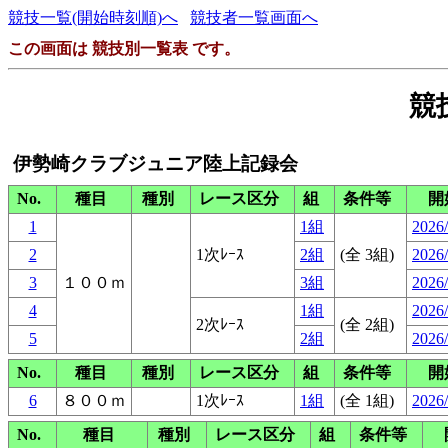
競技一覧(開始時刻順)へ
競技者一覧画面へ
この画面は 競技別一覧表 です。
競
伊勢崎クラブジュニア陸上記録会
No.
種目
種別
レース区分
組
条件等
開
1
1組
2026/
2
1次ﾚｰｽ
2組
(全 3組)
2026/
3
１００ｍ
3組
2026/
4
1組
2026/
2次ﾚｰｽ
(全 2組)
5
2組
2026/
No.
種目
種別
レース区分
組
条件等
開
6
８００ｍ
1次ﾚｰｽ
1組
(全 1組)
2026/
No.
種目
種別
レース区分
組
条件等