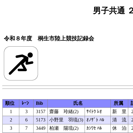
男子共通 ２
令和８年度 桐生市陸上競技記録会
順位
ﾚｰﾝ
Bib
氏名
所属
1
3
3157
齋藤 玲緒(2)
ｻｲﾄｳ ﾚｵ
新 里
2
6
5173
小野里 羽琉(3)
ｵﾉｻﾞﾄ ﾊﾙ
清 流
3
7
3449
柏瀬 陽琉(2)
ｶｼﾜｾ ﾊﾙ
休 泊