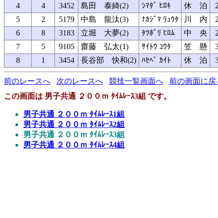
4
4
3452
島田 泰綺(2)
ｼﾏﾀﾞ ﾋﾛｷ
休 泊
5
2
5179
中島 龍汰(3)
ﾅｶｼﾞﾏ ﾘｭｳﾀ
川 内
6
8
3183
立堀 大夢(2)
ﾀﾂﾎﾞﾘ ﾋﾛﾑ
中 央
7
5
9105
齋藤 弘太(1)
ｻｲﾄｳ ｺｳﾀ
笠 懸
8
1
3454
長谷部 快和(2)
ﾊｾﾍﾞ ｶｲﾄ
休 泊
前のレースへ
次のレースへ
競技一覧画面へ
前の画面に戻
この画面は 男子共通 ２００ｍ ﾀｲﾑﾚｰｽ3組 です。
男子共通 ２００ｍ ﾀｲﾑﾚｰｽ1組
男子共通 ２００ｍ ﾀｲﾑﾚｰｽ2組
男子共通 ２００ｍ ﾀｲﾑﾚｰｽ3組
男子共通 ２００ｍ ﾀｲﾑﾚｰｽ4組