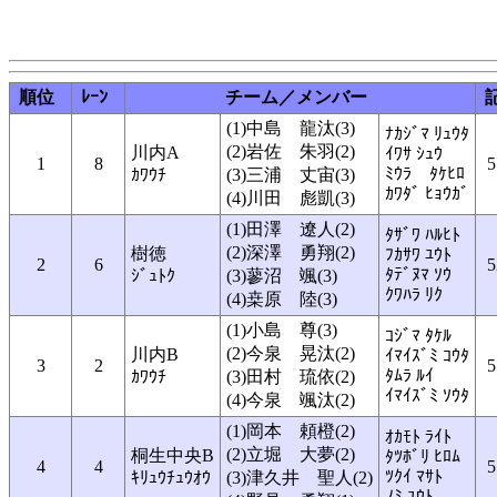
順位
ﾚｰﾝ
チーム／メンバー
(1)中島 龍汰(3)
ﾅｶｼﾞﾏ ﾘｭｳﾀ
(2)岩佐 朱羽(2)
川内A
ｲﾜｻ ｼｭｳ
1
8
5
ﾐｳﾗ ﾀｹﾋﾛ
ｶﾜｳﾁ
(3)三浦 丈宙(3)
ｶﾜﾀﾞ ﾋｮｳｶﾞ
(4)川田 彪凱(3)
(1)田澤 遼人(2)
ﾀｻﾞﾜ ﾊﾙﾋﾄ
(2)深澤 勇翔(2)
樹徳
ﾌｶｻﾜ ﾕｳﾄ
2
6
5
ﾀﾃﾞﾇﾏ ｿｳ
ｼﾞｭﾄｸ
(3)蓼沼 颯(3)
ｸﾜﾊﾗ ﾘｸ
(4)桒原 陸(3)
(1)小島 尊(3)
ｺｼﾞﾏ ﾀｹﾙ
(2)今泉 晃汰(2)
川内B
ｲﾏｲｽﾞﾐ ｺｳﾀ
3
2
5
ﾀﾑﾗ ﾙｲ
ｶﾜｳﾁ
(3)田村 琉依(2)
ｲﾏｲｽﾞﾐ ｿｳﾀ
(4)今泉 颯汰(2)
(1)岡本 頼橙(2)
ｵｶﾓﾄ ﾗｲﾄ
(2)立堀 大夢(2)
桐生中央B
ﾀﾂﾎﾞﾘ ﾋﾛﾑ
4
4
5
ﾂｸｲ ﾏｻﾄ
ｷﾘｭｳﾁｭｳｵｳ
(3)津久井 聖人(2)
ﾉﾐ ﾕｳﾄ