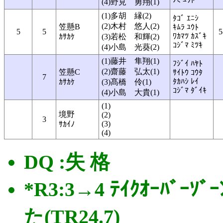
(4)野見 勇翔(1)
(1)多胡 縁(2)
ﾀｺﾞ ｴﾆｼ
(2)木村 悠人(2)
笠懸B
ｷﾑﾗ ﾕｳﾄ
5
5
5
ﾜｶﾏﾂ ｶｽﾞｷ
ｶｻｶｹ
(3)若松 和輝(2)
ｺｼﾞﾏ ﾐﾂｷ
(4)小島 光葵(2)
(1)藤井 隼翔(1)
ﾌｼﾞｲ ﾊﾔﾄ
(2)齋藤 弘太(1)
笠懸C
ｻｲﾄｳ ｺｳﾀ
7
ﾀｶﾊｼ ﾚｲ
ｶｻｶｹ
(3)髙橋 伶(1)
ｺｼﾞﾏ ﾀﾞｲｷ
(4)小島 大貴(1)
(1)
境野
(2)
3
(3)
ｻｶｲﾉ
(4)
DQ :失 格
*R3:3→4 ﾃｲｸｵｰﾊﾞ
た(TR24.7)