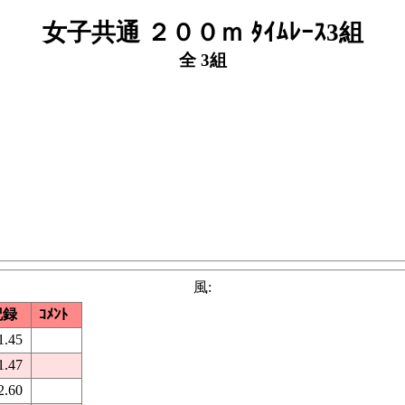
女子共通 ２００ｍ ﾀｲﾑﾚｰｽ3組
全 3組
風:
記録
ｺﾒﾝﾄ
1.45
1.47
2.60