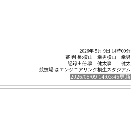
2026年 5月 9日 14時00分
審 判 長:横山 幸男横山 幸男
記録主任:森 健太森 健太
競技場:森エンジニアリング桐生スタジアム
2026/05/09 14:03:46更新