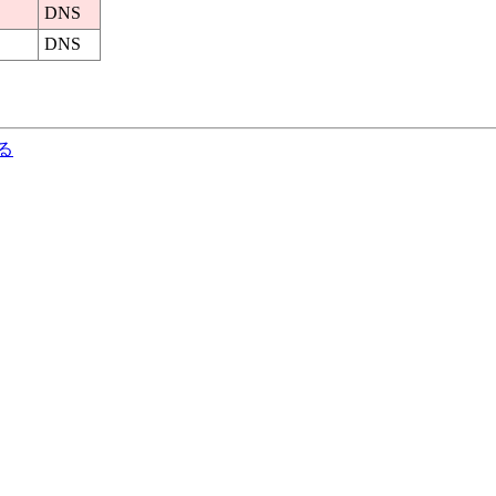
DNS
DNS
る