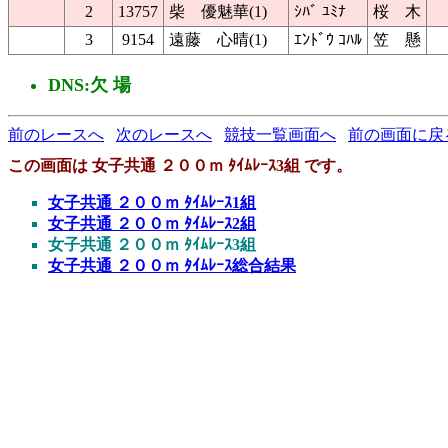
2
13757
柴 優魅華(1)
ｼﾊﾞ ﾕﾐﾅ
桜 木
3
9154
遠藤 心晴(1)
ｴﾝﾄﾞｳ ｺﾊﾙ
笠 懸
DNS:欠 場
前のレースへ
次のレースへ
競技一覧画面へ
前の画面に戻
この画面は 女子共通 ２００ｍ ﾀｲﾑﾚｰｽ3組 です。
女子共通 ２００ｍ ﾀｲﾑﾚｰｽ1組
女子共通 ２００ｍ ﾀｲﾑﾚｰｽ2組
女子共通 ２００ｍ ﾀｲﾑﾚｰｽ3組
女子共通 ２００ｍ ﾀｲﾑﾚｰｽ総合結果