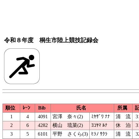
令和８年度 桐生市陸上競技記録会
順位
ﾚｰﾝ
Bib
氏名
所属
1
4
4091
宮澤 奈々(2)
ﾐﾔｻﾞﾜ ﾅﾅ
清 流
3
2
6
4282
横山 琉菜(2)
ﾖｺﾔﾏ ﾙﾅ
休 泊
3
3
5
6101
平野 さくら(3)
ﾋﾗﾉ ｻｸﾗ
清 流
3