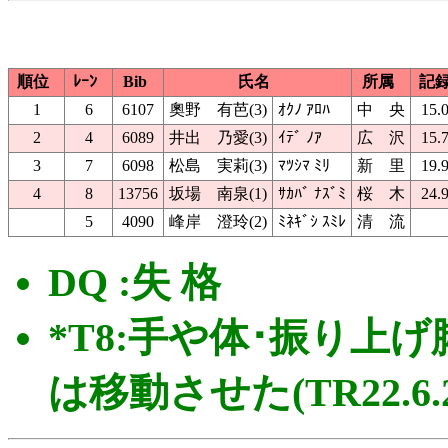
順位
ﾚｰﾝ
Bib
氏名
所属
記
1
6
6107
奧野 有芭(3)
ｵｸﾉ ｱﾛﾊ
中 央
15.
2
4
6089
井出 乃愛(3)
ｲﾃﾞ ﾉｱ
広 沢
15.
3
7
6098
松島 実莉(3)
ﾏﾂｼﾏ ﾐﾘ
新 里
19.
4
8
13756
坂場 南泉(1)
ｻｶﾊﾞ ﾅｽﾞﾐ
桜 木
24.
5
4090
峰岸 澄玲(2)
ﾐﾈｷﾞｼ ｽﾐﾚ
清 流
DQ :失 格
*T8:手や体･振り上げ
は移動させた(TR22.6.2