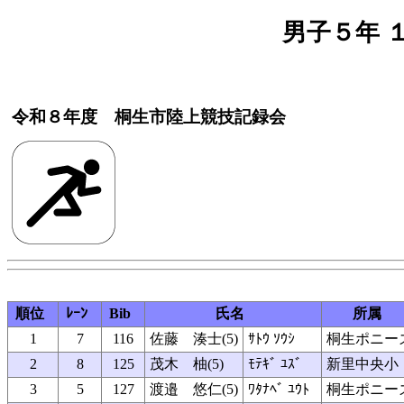
男子５年 １
令和８年度 桐生市陸上競技記録会
順位
ﾚｰﾝ
Bib
氏名
所属
1
7
116
佐藤 湊士(5)
ｻﾄｳ ｿｳｼ
桐生ポニー
2
8
125
茂木 柚(5)
ﾓﾃｷﾞ ﾕｽﾞ
新里中央小
3
5
127
渡邉 悠仁(5)
ﾜﾀﾅﾍﾞ ﾕｳﾄ
桐生ポニー