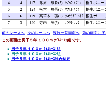
4
4
117
篠原 維吹(5)
ｼﾉﾊﾗ ｲﾌﾞｷ
桐生ポニー
5
2
124
松本 悠吾(5)
ﾏﾂﾓﾄ ﾕｳｺﾞ
桐生ポニー
6
6
119
高草木 葵(5)
ﾀｶｸｻｷﾞ ｱｵｲ
桐生ポニー
7
3
120
寺内 涼(5)
ﾃﾗｳﾁ ﾘｮｳ
桐生ポニー
前のレースへ
次のレースへ
競技一覧画面へ
前の画面に戻
この画面は 男子５年 １００ｍ ﾀｲﾑﾚｰｽ2組 です。
男子５年 １００ｍ ﾀｲﾑﾚｰｽ1組
男子５年 １００ｍ ﾀｲﾑﾚｰｽ2組
男子５年 １００ｍ ﾀｲﾑﾚｰｽ総合結果