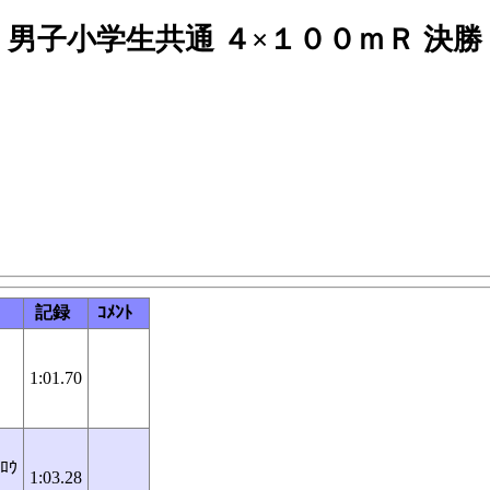
男子小学生共通 ４×１００ｍＲ 決勝
記録
ｺﾒﾝﾄ
1:01.70
ﾀﾛｳ
1:03.28