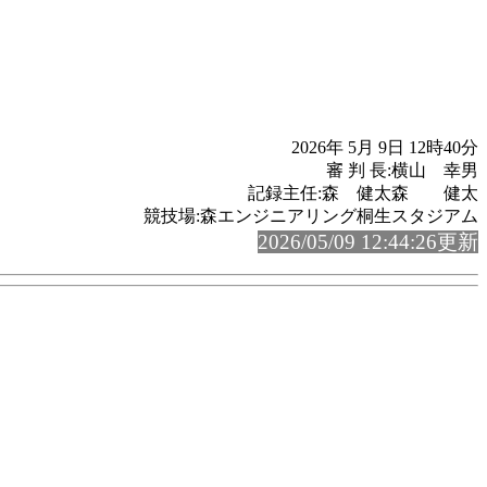
2026年 5月 9日 12時40分
審 判 長:横山 幸男
記録主任:森 健太森 健太
競技場:森エンジニアリング桐生スタジアム
2026/05/09 12:44:26更新