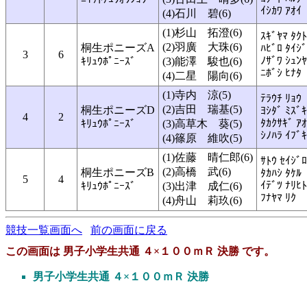
ｲｼｶﾜ ｱｵｲ
(4)石川 碧(6)
(1)杉山 拓澄(6)
ｽｷﾞﾔﾏ ﾀｸﾄ
(2)羽廣 大珠(6)
桐生ポニーズA
ﾊﾋﾞﾛ ﾀｲｼ
3
6
ﾉｻﾞﾜ ｼｭﾝﾔ
ｷﾘｭｳﾎﾟﾆｰｽﾞ
(3)能澤 駿也(6)
ﾆﾎﾞｼ ﾋﾅﾀ
(4)二星 陽向(6)
(1)寺内 涼(5)
ﾃﾗｳﾁ ﾘｮｳ
(2)吉田 瑞基(5)
桐生ポニーズD
ﾖｼﾀﾞ ﾐｽﾞｷ
4
2
ﾀｶｸｻｷﾞ ｱ
ｷﾘｭｳﾎﾟﾆｰｽﾞ
(3)高草木 葵(5)
ｼﾉﾊﾗ ｲﾌﾞｷ
(4)篠原 維吹(5)
(1)佐藤 晴仁郎(6)
ｻﾄｳ ｾｲｼﾞ
(2)高橋 武(6)
桐生ポニーズB
ﾀｶﾊｼ ﾀｹﾙ
5
4
ｲﾃﾞﾂ ﾅﾘﾋﾄ
ｷﾘｭｳﾎﾟﾆｰｽﾞ
(3)出津 成仁(6)
ﾌﾅﾔﾏ ﾘｸ
(4)舟山 莉玖(6)
競技一覧画面へ
前の画面に戻る
この画面は 男子小学生共通 ４×１００ｍＲ 決勝 です。
男子小学生共通 ４×１００ｍＲ 決勝