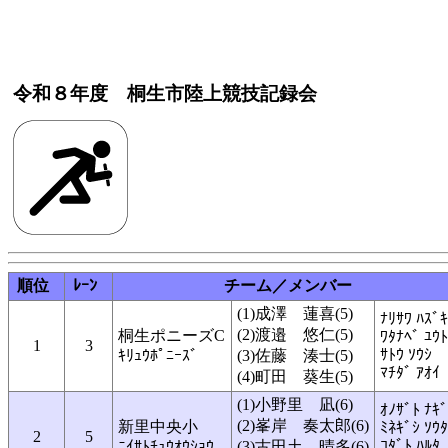
令和８年度 桐生市陸上競技記録会
順位
ﾚｰﾝ
チーム／メンバー
(1)成澤 蓮喜(5)
ﾅﾘｻﾜ ﾊｽﾞｷ
(2)渡邉 悠仁(5)
桐生ポニーズC
ﾜﾀﾅﾍﾞ ﾕｳﾄ
1
3
ｻﾄｳ ｿｳｼ
ｷﾘｭｳﾎﾟﾆｰｽﾞ
(3)佐藤 湊士(5)
ﾏﾁﾀﾞ ｱｵｲ
(4)町田 葵生(5)
(1)小野里 凪(6)
ｵﾉｻﾞﾄ ﾅｷﾞ
(2)峯岸 奏太郎(6)
新里中央小
ﾐﾈｷﾞｼ ｿｳ
2
5
ｺﾀﾞﾄ ﾊﾙﾀ
ﾆｲｻﾄﾁｭｳｵｳｼｮｳ
(3)古田土 晴多(6)