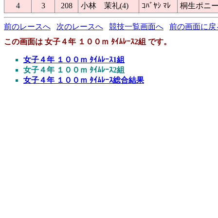
4
3
208
小林 茉礼(4)
ｺﾊﾞﾔｼ ﾏﾚ
桐生ポニ
前のレースへ
次のレースへ
競技一覧画面へ
前の画面に戻
この画面は 女子４年 １００ｍ ﾀｲﾑﾚｰｽ2組 です。
女子４年 １００ｍ ﾀｲﾑﾚｰｽ1組
女子４年 １００ｍ ﾀｲﾑﾚｰｽ2組
女子４年 １００ｍ ﾀｲﾑﾚｰｽ総合結果