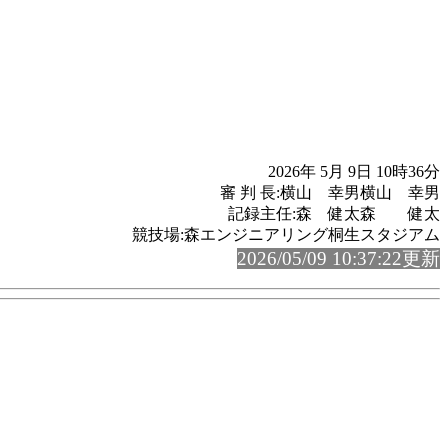
2026年 5月 9日 10時36分
審 判 長:横山 幸男横山 幸男
記録主任:森 健太森 健太
競技場:森エンジニアリング桐生スタジアム
2026/05/09 10:37:22更新