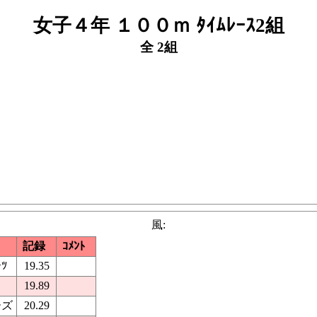
女子４年 １００ｍ ﾀｲﾑﾚｰｽ2組
全 2組
風:
記録
ｺﾒﾝﾄ
ﾂ
19.35
19.89
ーズ
20.29