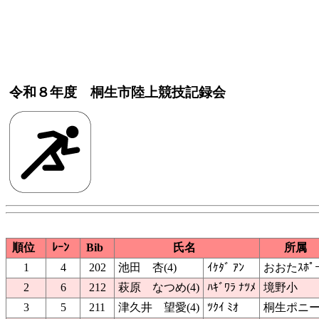
令和８年度 桐生市陸上競技記録会
順位
ﾚｰﾝ
Bib
氏名
所属
1
4
202
池田 杏(4)
ｲｹﾀﾞ ｱﾝ
おおたｽﾎﾟｰ
2
6
212
萩原 なつめ(4)
ﾊｷﾞﾜﾗ ﾅﾂﾒ
境野小
3
5
211
津久井 望愛(4)
ﾂｸｲ ﾐｵ
桐生ポニ