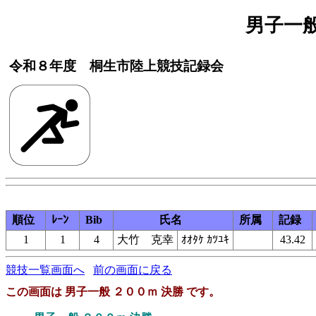
男子一般
令和８年度 桐生市陸上競技記録会
順位
ﾚｰﾝ
Bib
氏名
所属
記録
1
1
4
大竹 克幸
ｵｵﾀｹ ｶﾂﾕｷ
43.42
競技一覧画面へ
前の画面に戻る
この画面は 男子一般 ２００ｍ 決勝 です。