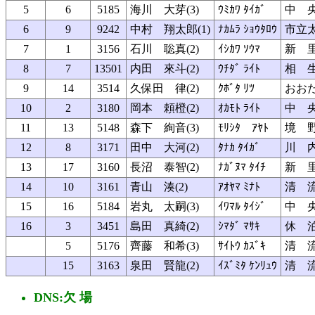
5
6
5185
海川 大芽(3)
ｳﾐｶﾜ ﾀｲｶﾞ
中 
6
9
9242
中村 翔太郎(1)
ﾅｶﾑﾗ ｼｮｳﾀﾛｳ
市立
7
1
3156
石川 聡真(2)
ｲｼｶﾜ ｿｳﾏ
新 
8
7
13501
内田 來斗(2)
ｳﾁﾀﾞ ﾗｲﾄ
相 
9
14
3514
久保田 律(2)
ｸﾎﾞﾀ ﾘﾂ
おおた
10
2
3180
岡本 頼橙(2)
ｵｶﾓﾄ ﾗｲﾄ
中 
11
13
5148
森下 絢音(3)
ﾓﾘｼﾀ ｱﾔﾄ
境 
12
8
3171
田中 大河(2)
ﾀﾅｶ ﾀｲｶﾞ
川 
13
17
3160
長沼 泰智(2)
ﾅｶﾞﾇﾏ ﾀｲﾁ
新 
14
10
3161
青山 湊(2)
ｱｵﾔﾏ ﾐﾅﾄ
清 
15
16
5184
岩丸 太嗣(3)
ｲﾜﾏﾙ ﾀｲｼﾞ
中 
16
3
3451
島田 真綺(2)
ｼﾏﾀﾞ ﾏｻｷ
休 
5
5176
齊藤 和希(3)
ｻｲﾄｳ ｶｽﾞｷ
清 
15
3163
泉田 賢龍(2)
ｲｽﾞﾐﾀ ｹﾝﾘｭｳ
清 
DNS:欠 場