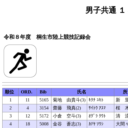
男子共通 １５
令和８年度 桐生市陸上競技記録会
順位
ORD.
Bib
氏名
所
1
11
5165
菊地 由貴斗(3)
ｷｸﾁ ﾕｷﾄ
新 
2
4
3154
齋藤 飛真(2)
ｻｲﾄｳ ｱｽﾏ
桜 
3
12
5172
小倉 空斗(3)
ｵｸﾞﾗ ｸｳﾄ
清 
4
18
5008
金谷 蒼志(3)
ｶﾅﾔ ｿｳｼ
大間