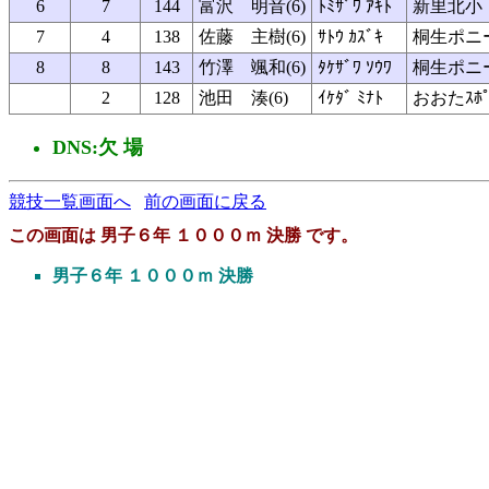
6
7
144
富沢 明音(6)
ﾄﾐｻﾞﾜ ｱｷﾄ
新里北小
7
4
138
佐藤 主樹(6)
ｻﾄｳ ｶｽﾞｷ
桐生ポニ
8
8
143
竹澤 颯和(6)
ﾀｹｻﾞﾜ ｿｳﾜ
桐生ポニ
2
128
池田 湊(6)
ｲｹﾀﾞ ﾐﾅﾄ
おおたｽﾎﾟ
DNS:欠 場
競技一覧画面へ
前の画面に戻る
この画面は 男子６年 １０００ｍ 決勝 です。
男子６年 １０００ｍ 決勝