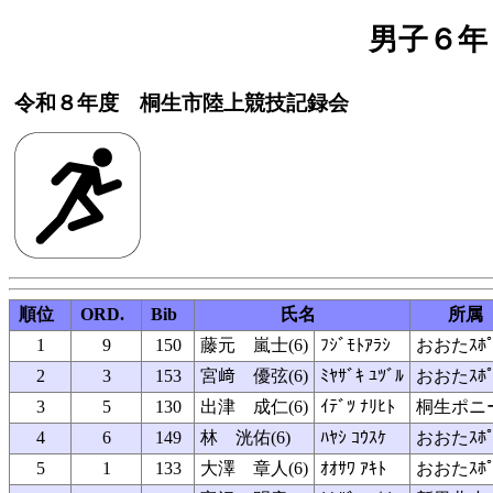
男子６年
令和８年度 桐生市陸上競技記録会
順位
ORD.
Bib
氏名
所属
1
9
150
藤元 嵐士(6)
ﾌｼﾞﾓﾄｱﾗｼ
おおたｽﾎﾟ
2
3
153
宮﨑 優弦(6)
ﾐﾔｻﾞｷ ﾕﾂﾞﾙ
おおたｽﾎﾟ
3
5
130
出津 成仁(6)
ｲﾃﾞﾂ ﾅﾘﾋﾄ
桐生ポニ
4
6
149
林 洸佑(6)
ﾊﾔｼ ｺｳｽｹ
おおたｽﾎﾟ
5
1
133
大澤 章人(6)
ｵｵｻﾜ ｱｷﾄ
おおたｽﾎﾟ