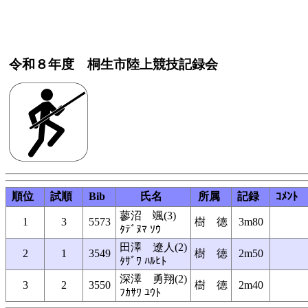
令和８年度 桐生市陸上競技記録会
順位
試順
Bib
氏名
所属
記録
ｺﾒﾝﾄ
蓼沼 颯(3)
1
3
5573
樹 徳
3m80
ﾀﾃﾞﾇﾏ ｿｳ
田澤 遼人(2)
2
1
3549
樹 徳
2m50
ﾀｻﾞﾜ ﾊﾙﾋﾄ
深澤 勇翔(2)
3
2
3550
樹 徳
2m40
ﾌｶｻﾜ ﾕｳﾄ