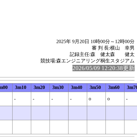
2025年 9月20日 10時00分～12時00分
審 判 長:横山 幸男
記録主任:森 健太森 健太
競技場:森エンジニアリング桐生スタジアム
2026/05/09 12:20:38更新
m00
3m10
3m20
3m30
3m40
3m50
3m60
3m7
-
-
-
-
o
o
-