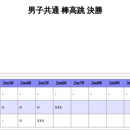
男子共通 棒高跳 決勝
2m30
2m40
2m50
2m60
2m70
2m80
2m90
3
-
-
-
-
-
-
-
-
o
o
o
xxx
-
o
xxx