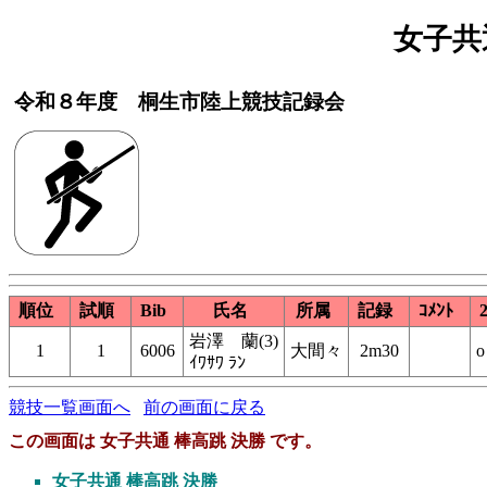
女子共
令和８年度 桐生市陸上競技記録会
順位
試順
Bib
氏名
所属
記録
ｺﾒﾝﾄ
岩澤 蘭(3)
1
1
6006
大間々
2m30
o
ｲﾜｻﾜ ﾗﾝ
競技一覧画面へ
前の画面に戻る
この画面は 女子共通 棒高跳 決勝 です。
女子共通 棒高跳 決勝