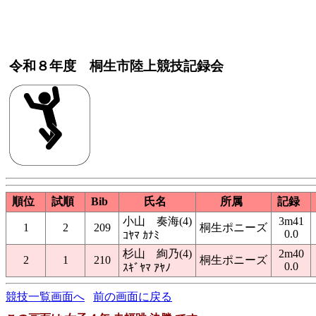
令和８年度 桐生市陸上競技記録会
順位
試順
Bib
氏名
所属
記録
小山 奏海(4)
3m41
1
2
209
桐生ポニーズ
0.0
ｺﾔﾏ ｶﾅﾐ
杉山 絢乃(4)
2m40
2
1
210
桐生ポニーズ
0.0
ｽｷﾞﾔﾏ ｱﾔﾉ
競技一覧画面へ
前の画面に戻る