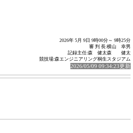
2026年 5月 9日 9時00分～ 9時25分
審 判 長:横山 幸男
記録主任:森 健太森 健太
競技場:森エンジニアリング桐生スタジアム
2026/05/09 09:34:23更新