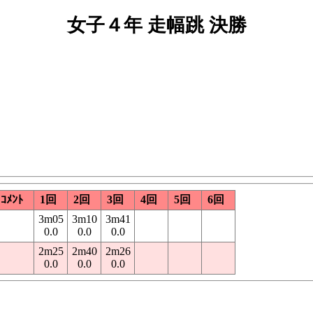
女子４年 走幅跳 決勝
ｺﾒﾝﾄ
1回
2回
3回
4回
5回
6回
3m05
3m10
3m41
0.0
0.0
0.0
2m25
2m40
2m26
0.0
0.0
0.0