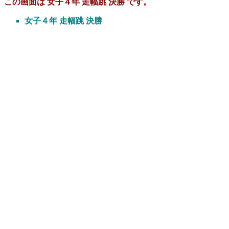
この画面は 女子４年 走幅跳 決勝 です。
女子４年 走幅跳 決勝