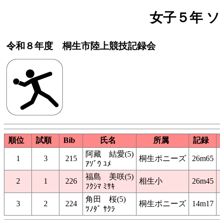
女子５年 
令和８年度 桐生市陸上競技記録会
順位
試順
Bib
氏名
所属
記録
阿藏 結愛(5)
1
3
215
桐生ポニーズ
26m65
ｱｿﾞｳ ﾕﾒ
福島 美咲(5)
2
1
226
相生小
26m45
ﾌｸｼﾏ ﾐｻｷ
角田 桜(5)
3
2
224
桐生ポニーズ
14m17
ﾂﾉﾀﾞ ｻｸﾗ