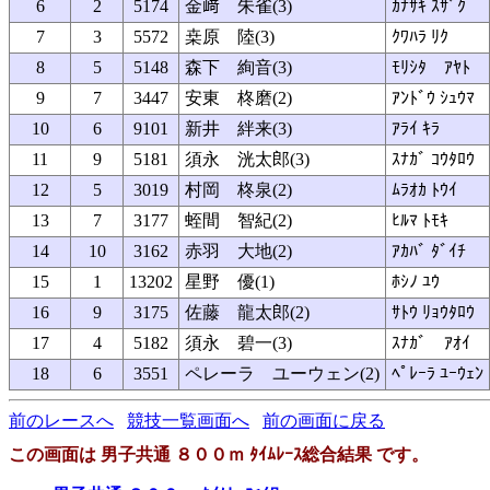
6
2
5174
金﨑 朱雀(3)
ｶﾅｻｷ ｽｻﾞｸ
7
3
5572
桒原 陸(3)
ｸﾜﾊﾗ ﾘｸ
8
5
5148
森下 絢音(3)
ﾓﾘｼﾀ ｱﾔﾄ
9
7
3447
安東 柊磨(2)
ｱﾝﾄﾞｳ ｼｭｳﾏ
10
6
9101
新井 絆来(3)
ｱﾗｲ ｷﾗ
11
9
5181
須永 洸太郎(3)
ｽﾅｶﾞ ｺｳﾀﾛｳ
12
5
3019
村岡 柊泉(2)
ﾑﾗｵｶ ﾄｳｲ
13
7
3177
蛭間 智紀(2)
ﾋﾙﾏ ﾄﾓｷ
14
10
3162
赤羽 大地(2)
ｱｶﾊﾞ ﾀﾞｲﾁ
15
1
13202
星野 優(1)
ﾎｼﾉ ﾕｳ
16
9
3175
佐藤 龍太郎(2)
ｻﾄｳ ﾘｮｳﾀﾛｳ
17
4
5182
須永 碧一(3)
ｽﾅｶﾞ ｱｵｲ
18
6
3551
ペレーラ ユーウェン(2)
ﾍﾟﾚｰﾗ ﾕｰｳｪﾝ
前のレースへ
競技一覧画面へ
前の画面に戻る
この画面は 男子共通 ８００ｍ ﾀｲﾑﾚｰｽ総合結果 です。