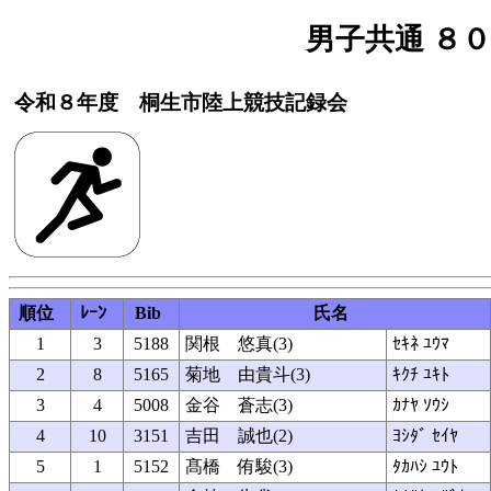
男子共通 ８００
令和８年度 桐生市陸上競技記録会
順位
ﾚｰﾝ
Bib
氏名
1
3
5188
関根 悠真(3)
ｾｷﾈ ﾕｳﾏ
2
8
5165
菊地 由貴斗(3)
ｷｸﾁ ﾕｷﾄ
3
4
5008
金谷 蒼志(3)
ｶﾅﾔ ｿｳｼ
4
10
3151
吉田 誠也(2)
ﾖｼﾀﾞ ｾｲﾔ
5
1
5152
髙橋 侑駿(3)
ﾀｶﾊｼ ﾕｳﾄ