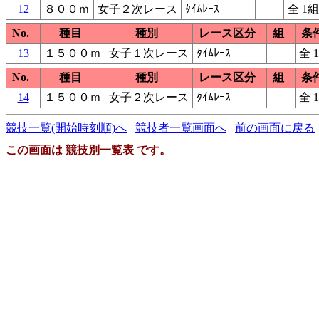
12
８００ｍ
女子２次レース
ﾀｲﾑﾚｰｽ
全 1組
No.
種目
種別
レース区分
組
条
13
１５００ｍ
女子１次レース
ﾀｲﾑﾚｰｽ
全 
No.
種目
種別
レース区分
組
条
14
１５００ｍ
女子２次レース
ﾀｲﾑﾚｰｽ
全 
競技一覧(開始時刻順)へ
競技者一覧画面へ
前の画面に戻る
この画面は 競技別一覧表 です。