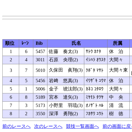
順位
ﾚｰﾝ
Bib
氏名
所属
1
6
5457
佐藤 奏太(3)
ｻﾄｳ ｶﾅﾀ
休 泊
2
4
3011
石原 央理(2)
ｲｼﾊﾗ ｵｳｽｹ
大間々
久保田 眞翔(3)
大間々東
3
7
5010
ｸﾎﾞﾀ ﾏｻﾄ
4
5
5456
岩﨑 悠真(3)
ｲﾜｻﾞｷ ﾕｳﾏ
休 泊
5
1
5006
金子 琥汰郎(3)
ｶﾈｺ ｺﾀﾛｳ
大間々
6
8
5189
宮本 達矢(3)
ﾐﾔﾓﾄ ﾀﾂﾔ
中 央
7
3
5173
小野里 羽琉(3)
ｵﾉｻﾞﾄ ﾊﾙ
清 流
8
2
3550
深澤 勇翔(2)
ﾌｶｻﾜ ﾕｳﾄ
樹 徳
前のレースへ
次のレースへ
競技一覧画面へ
前の画面に戻