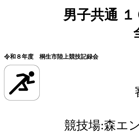
男子共通 １０
令和８年度 桐生市陸上競技記録会
競技場:森エ