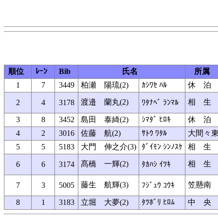
順位
ﾚｰﾝ
Bib
氏名
所属
1
7
3449
柏瀬 陽琉(2)
ｶｼﾜｾ ﾊﾙ
休 泊
渡邉 蘭丸(2)
相 生
2
4
3178
ﾜﾀﾅﾍﾞ ﾗﾝﾏﾙ
3
8
3452
島田 泰綺(2)
ｼﾏﾀﾞ ﾋﾛｷ
休 泊
4
2
3016
佐藤 航(2)
ｻﾄｳ ﾜﾀﾙ
大間々
5
5
5183
大門 伸之介(3)
ﾀﾞｲﾓﾝ ｼﾝﾉｽｹ
相 生
髙橋 一輝(2)
相 生
6
6
3174
ﾀｶﾊｼ ｲﾂｷ
藤生 航輝(3)
笠懸南
7
3
5005
ﾌｼﾞｭｳ ｺｳｷ
8
1
3183
立堀 大夢(2)
ﾀﾂﾎﾞﾘ ﾋﾛﾑ
中 央