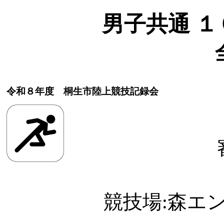
男子共通 １０
令和８年度 桐生市陸上競技記録会
競技場:森エ