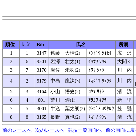
順位
ﾚｰﾝ
Bib
氏名
所属
1
1
3147
遠藤 大晴(2)
ｴﾝﾄﾞｳ ﾀｲｾｲ
広 沢
2
6
9201
岩澤 壮太(1)
ｲﾜｻﾜ ｿｳﾀ
大間々
3
7
3170
岩佐 朱羽(2)
ｲﾜｻ ｼｭｳ
川 内
中島 龍汰(3)
川 内
4
2
5179
ﾅｶｼﾞﾏ ﾘｭｳﾀ
5
3
3164
小山 悟史(2)
ｺﾔﾏ ｻﾄｼ
清 流
6
4
801
荒川 煌(1)
ｱﾗｶﾜ ｷｱﾗ
新 里
7
5
3001
牛込 葉太朗(2)
ｳｼｺﾞﾒ ﾖｳﾀﾛｳ
笠 懸
8
8
3165
長野 真也(2)
ﾅｶﾞﾉ ｼﾝﾔ
清 流
前のレースへ
次のレースへ
競技一覧画面へ
前の画面に戻